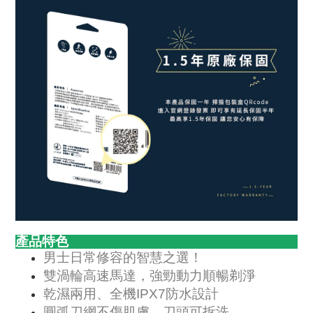
產品特色
男士日常修容的智慧之選！
雙渦輪高速馬達，強勁動力順暢剃淨
乾濕兩用、全機IPX7防水設計
圓弧刀網不傷肌膚，刀頭可拆洗