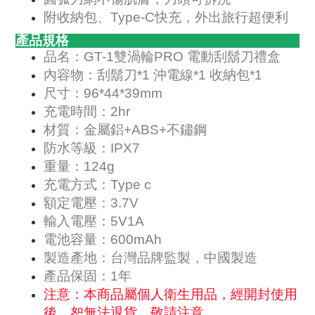
附收納包、Type-C快充，外出旅行超便利
產品規格
品名：GT-1雙渦輪PRO 電動刮鬍刀禮盒
內容物：刮鬍刀*1 沖電線*1 收納包*1
尺寸：96*44*39mm
充電時間：2hr
材質：金屬鋁+ABS+不鏽鋼
防水等級：IPX7
重量：124g
充電方式：Type c
額定電壓：3.7V
輸入電壓：5V1A
電池容量：600mAh
製造產地：台灣品牌監製，中國製造
產品保固：1年
注意：本商品屬個人衛生用品，經開封使用
後，恕無法退貨，敬請注意。