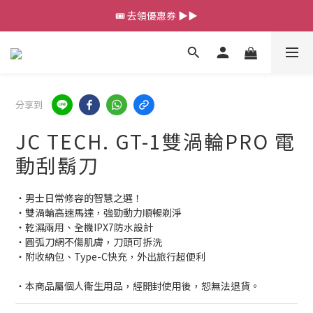
💰新會員送 $88 購物金
🎟️ 去領優惠券 ▶▶
💰新會員送 $88 購物金
分享到
JC TECH. GT-1雙渦輪PRO 電
動刮鬍刀
・男士日常修容的智慧之選！
・雙渦輪高速馬達，強勁動力順暢剃淨
・乾濕兩用、全機IPX7防水設計
・圓弧刀網不傷肌膚，刀頭可拆洗
・附收納包、Type-C快充，外出旅行超便利
・本商品屬個人衛生用品，經開封使用後，恕無法退貨。