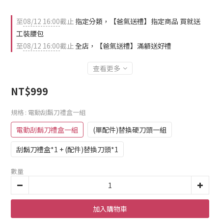
至
08/12 16:00
截止
指定分類，【爸氣送禮】指定商品 買就送
工裝腰包
至
08/12 16:00
截止
全店，【爸氣送禮】滿額送好禮
查看更多
NT$999
規格
: 電動刮鬍刀禮盒一組
電動刮鬍刀禮盒一組
(單配件)替換硬刀頭一組
刮鬍刀禮盒*1 + (配件)替換刀頭*1
數量
加入購物車