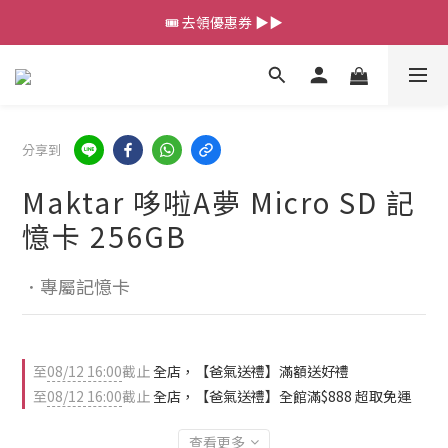
💰新會員送 $88 購物金
🎟️ 去領優惠券 ▶▶
💰新會員送 $88 購物金
分享到
Maktar 哆啦A夢 Micro SD 記
憶卡 256GB
．專屬記憶卡
至
08/12 16:00
截止
全店，【爸氣送禮】滿額送好禮
至
08/12 16:00
截止
全店，【爸氣送禮】全館滿$888 超取免運
查看更多