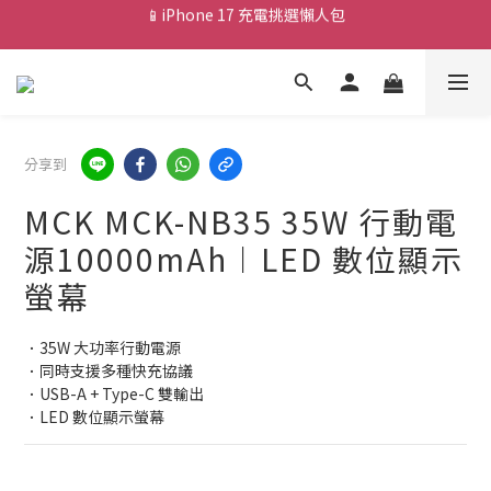
💰新會員送 $88 購物金
🎟️ 去領優惠券 ▶▶
💰新會員送 $88 購物金
分享到
MCK MCK-NB35 35W 行動電
源10000mAh︱LED 數位顯示
螢幕
．35W 大功率行動電源
．同時支援多種快充協議
．USB-A + Type-C 雙輸出
．LED 數位顯示螢幕