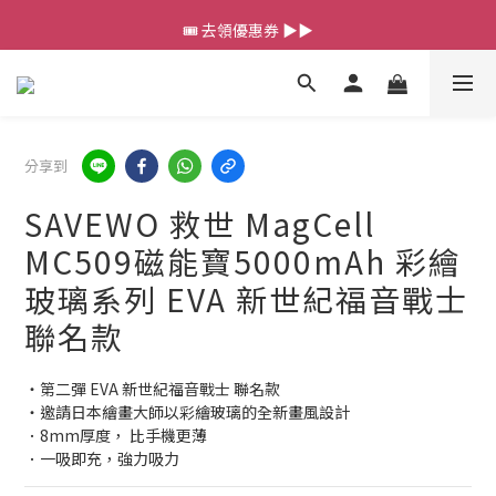
💰新會員送 $88 購物金
🎟️ 去領優惠券 ▶▶
💰新會員送 $88 購物金
分享到
SAVEWO 救世 MagCell
MC509磁能寶5000mAh 彩繪
玻璃系列 EVA 新世紀福音戰士
聯名款
・第二彈 EVA 新世紀福音戰士 聯名款
・邀請日本繪畫大師以彩繪玻璃的全新畫風設計
．8mm厚度， 比手機更薄
．一吸即充，強力吸力