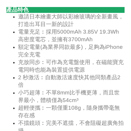
產品特色
邀請日本繪畫大師以彩繪玻璃的全新畫風，
打造出耳目一新的設計
電量充足︰採用5000mAh 3.85V 19.3Wh
高密度電芯，並擁有3700mAh
額定電量(為業界同款最多)，足夠為iPhone
完全充電
充放同步︰可作為充電盤使用，在磁能寶充
電同時也能為裝置提供電源
2 秒激活︰自動激活速度快其他同類產品2
倍
小巧超薄︰不單8mm比手機更薄，而且世
界最小，體積僅為54cm³
超輕便攜︰一顆僅重108g，隨身攜帶毫無
存在感
不擋鏡頭︰完美不遮擋，不會阻礙超廣角拍
攝