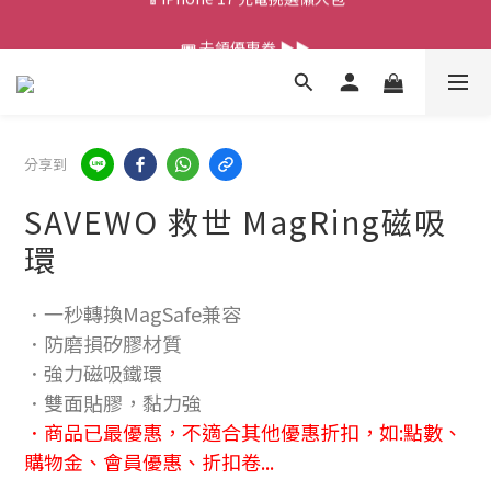
💰新會員送 $88 購物金
🎟️ 去領優惠券 ▶▶
💰新會員送 $88 購物金
分享到
SAVEWO 救世 MagRing磁吸
環
．一秒轉換MagSafe兼容
．防磨損矽膠材質
．強力磁吸鐵環
．雙面貼膠，黏力強
．商品已最優惠，不適合其他優惠折扣，如:點數、
購物金、會員優惠、折扣卷...