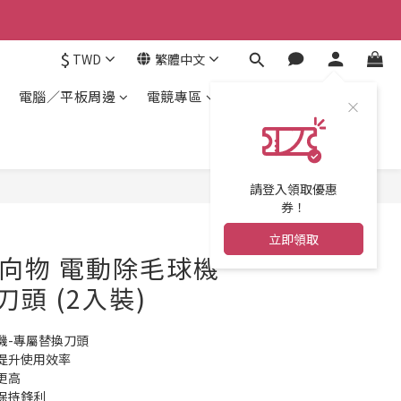
$
TWD
繁體中文
電腦／平板周邊
電競專區
請登入領取優惠
券！
立即領取
G 向物 電動除毛球機
刀頭 (2入裝)
機-專屬替換刀頭
提升使用效率
更高
保持鋒利