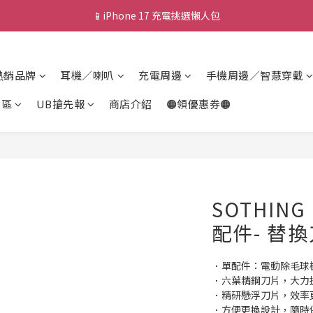
💰新會員送 $88 購物金
🎟️ 去領優惠券 ▶▶
💰新會員送 $88 購物金
熱銷品牌
耳機／喇叭
充電周邊
手機周邊／智慧穿戴
專區
UB搶先報
商店介紹
🟠領優惠券🟠
SOTHIN
配件- 替換
．單配件：電動除毛球
．六葉精鋼刀片，大力
．精研懸浮刀片，效率
．方便更換設計，隨時