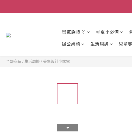
爸氣選禮 👔
🌞夏季必備
辦公桌椅
生活周邊
兒童
全部商品
/
生活周邊
/
美學設計小家電