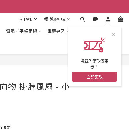
$
TWD
繁體中文
電腦／平板周邊
電競專區
請登入領取優惠
券！
立即領取
 向物 掛脖風扇 - 小
好攜帶