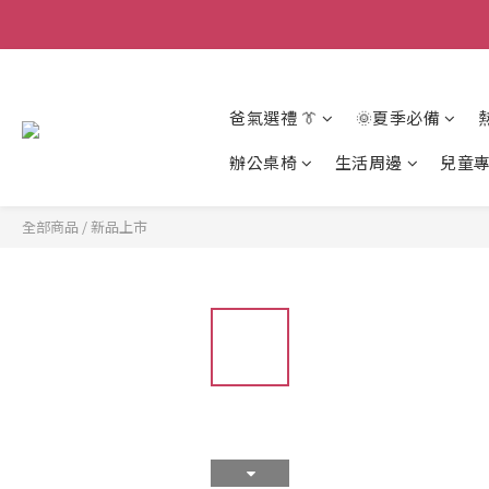
爸氣選禮 👔
🌞夏季必備
辦公桌椅
生活周邊
兒童
全部商品
/
新品上市