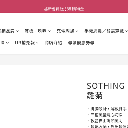
💰新會員送 $88 購物金
💰新會員送 $88 購物金
📱iPhone 17 充電挑選懶人包
熱銷品牌
耳機／喇叭
充電周邊
手機周邊／智慧穿戴
🎟️ 去領優惠券 ▶▶
專區
UB搶先報
商店介紹
🟠領優惠券🟠
💰新會員送 $88 購物金
SOTHING
雛菊
．掛脖設計，解放雙手
．三檔風量隨心切換
．軟管自由調節風向
．輕鬆收納，外出輕便