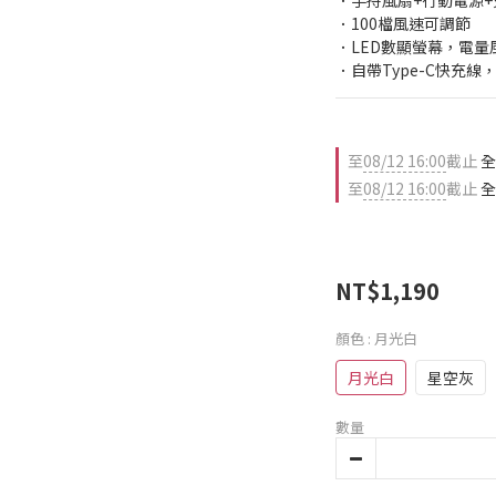
．手持風扇+行動電源+
．100檔風速可調節
．LED數顯螢幕，電量
．自帶Type-C快充線
至
08/12 16:00
截止
全
至
08/12 16:00
截止
全
NT$1,190
顏色
: 月光白
月光白
星空灰
數量