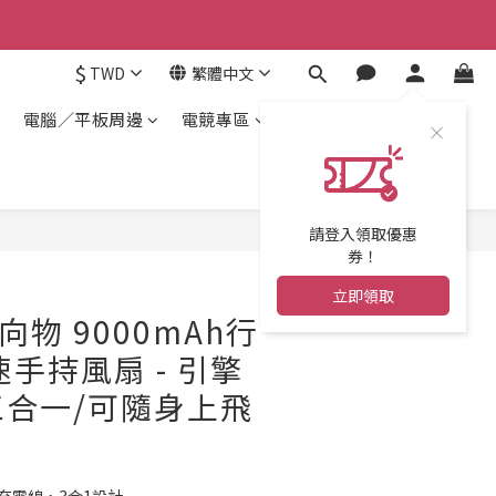
$
TWD
繁體中文
電腦／平板周邊
電競專區
請登入領取優惠
券！
立即領取
 向物 9000mAh行
速手持風扇 - 引擎
︱三合一/可隨身上飛