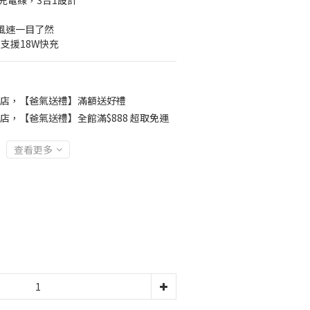
充電線，3合1設計
風速一目了然
，支援18W快充
店，【爸氣送禮】滿額送好禮
店，【爸氣送禮】全館滿$888 超取免運
查看更多