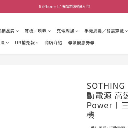
💰新會員送 $88 購物金
🎟️ 去領優惠券 ▶▶
💰新會員送 $88 購物金
熱銷品牌
耳機／喇叭
充電周邊
手機周邊／智慧穿戴
專區
UB搶先報
商店介紹
🟠領優惠券🟠
SOTHING
動電源 高
Power
機