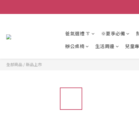
爸氣選禮 👔
🌞夏季必備
辦公桌椅
生活周邊
兒童
全部商品
/
新品上市