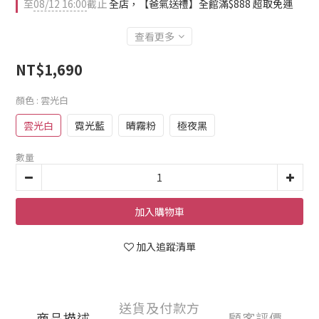
至
08/12 16:00
截止
全店，【爸氣送禮】全館滿$888 超取免運
查看更多
NT$1,690
顏色
: 雲光白
雲光白
霓光藍
晴霧粉
極夜黑
數量
加入購物車
加入追蹤清單
送貨及付款方
商品描述
顧客評價