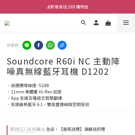
💰新會員送 $88 購物金
💰新會員送 $88 購物金
📱iPhone 17 充電挑選懶人包
🎟️ 去領優惠券 ▶▶
分享到
💰新會員送 $88 購物金
Soundcore R60i NC 主動降
噪真無線藍牙耳機 D1202
．自適應降噪達 -52dB
．11mm 單體獲 Hi-Res 認證
．App 支援百種語言智慧翻譯
．支援最新藍牙 6.1，雙裝置連線與空間音效
至
08/12 16:00
截止
全店，【爸氣送禮】滿額送好禮