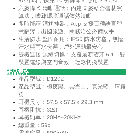
50 小時，快充 10 分鐘即可使用 3.5 小時
六麥降噪 清晰通話：內建 6 麥結合智慧演
算法，嘈雜環境通話依然清晰
即時翻譯 溝通神器：App 支援百種語言智
慧翻譯，出國旅遊、商務洽公必備助手
生活防水 堅固耐用：IP55 防水防塵，無懼
汗水與雨水侵襲，戶外運動最安心
雙機連接 無縫切換：支援最新藍牙 6.1，雙
裝置連線與空間音效，輕鬆切換裝置
產品規格
產品型號：D1202
產品型號：極夜黑、雲光白、霓光藍、晴霧
粉
耳機尺寸：57.5 x 57.5 x 29.3 mm
耳機阻抗：32Ω
耳機頻率：20Hz~20KHz
總重量：59g
電池容量：800mAh