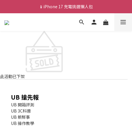
📱iPhone 17 充電挑選懶人包
💰新會員送 $88 購物金
🎟️ 去領優惠券 ▶▶
💰新會員送 $88 購物金
此活動已下架
UB 搶先報
UB 開箱評測
UB 3C科普
UB 新鮮事
UB 操作教學