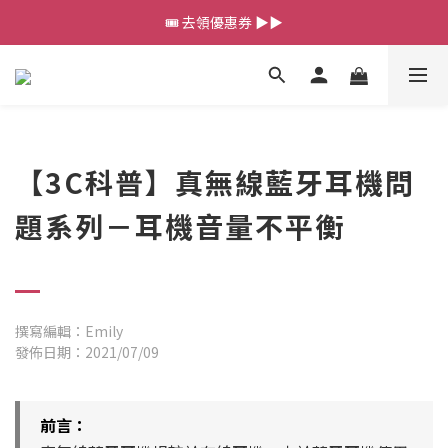
💰新會員送 $88 購物金
🎟️ 去領優惠券 ▶▶
💰新會員送 $88 購物金
【3C科普】
真無線藍牙耳機問
題系列－耳機音量不平衡
撰寫編輯：Emily
發佈日期：2021/07/09
前言：