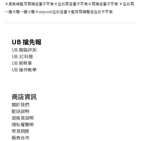
＃真無線藍牙耳機音量不平衡＃左右耳音量不平衡＃耳機音量不平衡 ＃左右耳
一邊大聲一邊小聲＃airpods左右音量＃藍芽耳機聲音左右不平衡
UB 搶先報
UB 開箱評測
UB 3C科普
UB 新鮮事
UB 操作教學
商店資訊
關於我們
配送說明
退換貨說明
隱私權聲明
常見問題
廠商合作