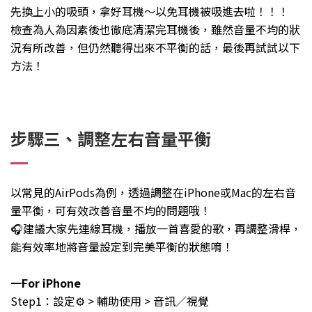
先換上小的吸頭，拿好耳機～以免耳機被吸進去啦！！！
檢查為人為因素後也徹底清潔完耳機後，雖然音量不均的狀
況有所改善，但仍然聽得出來不平衡的話，最後再試試以下
方法！
步驟三、調整左右音量平衡
以常見的AirPods為例，透過調整在iPhone或Mac的左右音
量平衡，可有效改善音量不均的問題哦！
🎧建議大家先連線耳機，播放一首喜愛的歌，再調整滑桿，
能有效率地將音量設定到完美平衡的狀態唷！
一For iPhone
Step1：設定⚙️ > 輔助使用 > 音訊／視覺