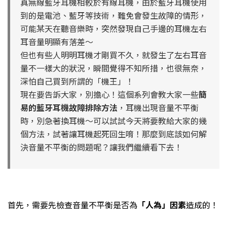
真無線藍牙耳機相較於有線耳機，由於藍牙耳機使用
到的是電池、藍牙等技術，難免會發生故障的情形，
可能某天在聽音樂時，突然發現自己手邊的耳機左右
耳音量明顯有落差～
但也有些人明明耳機才剛買不久，就發生了左右耳音
量不一樣大的狀況，瞬間覺得不知所措，也很無奈，
深怕自己買到所謂的「機王」！
現在要告訴大家，別擔心！這個系列會教大家一些
簡
易的藍牙耳機故障排除方法
，耳機出現音量不平衡
時，別急著換耳機～可以試試今天將要教給大家的幾
個方法，試著讓耳機起死回生唷！那麼到底該如何解
決音量不平衡的問題呢？讓我們繼續看下去！
首先，需要先檢查音量不平衡是否為
「人為」因素
造成的！