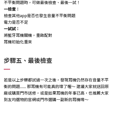
不平衡問題時，可做最後檢查、最後一試！
一檢查：
檢查其他app是否也發生音量不平衡問題
電力是否不足
一試試：
將藍牙耳機關機，重啟配對
耳機初始化重來
步驟五、最後檢查
若是以上步驟都試過一次之後，發現耳機仍然存在音量不平
衡的問題...... 那耳機有可能真的壞了喔～ 建議大家就送回原
廠或購買門市送修，或是如果耳機的年事已高，也推薦大家
到友均選物的官網或門市選購一副新的耳機唷～