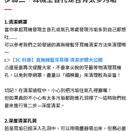
1.清潔網罩
當你拿起耳機發現主音孔或氣孔等處發現污垢多到自己都想
吐.......
可以參考我們之前發過的真無線藍牙耳機清潔方法來清理唷
～
👉
【3C 科普】真無線藍牙耳機 清潔步驟大公開
⚠️還是要再次提醒大家，不要拿尖銳的牙籤等物清理耳機
孔，以免刺穿網罩，盡量以「細棉籤」來清理較為妥當！
切記！在清潔過程中，小心別把污垢往氣孔裡塞囉！
但如果真的不小心有太多污垢都跑進孔洞裡了～這時我們就
要來進行第二步—深度清潔。
2.深度清潔孔洞
若是耳垢已經深入孔洞中，可以用吸塵器吸出來，但務必要