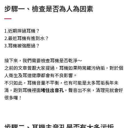
步驟一、檢查是否為人為因素
1.近期摔過耳機？
2.最近耳機有進到水？
3.耳機被強壓過？
接下來，我們需要檢查耳機是否乾淨～
之前的文章曾跟大家提過，耳機如果時常藏污納垢，對於個
人衛生及耳道健康都會有不良影響。
不只如此，耳機音量不平衡，也有可能是太多耳垢長年未
清，跑到耳機裡面
堵住出音孔
，聲音出不來，清理完就會好
很多囉！
步驟二、耳機主音孔是否有太多污垢