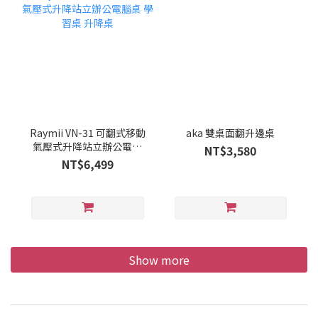
Raymii VN-31 可翻式移動
aka 雙桌面翻升邊桌
氣壓式升降站立辦公電腦
NT$3,580
桌 學習桌 升降桌
NT$6,499
Show more