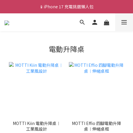
📱iPhone 17 充電挑選懶人包
💰新會員送 $88 購物金
🎟️ 去領優惠券 ▶▶
💰新會員送 $88 購物金
電動升降桌
MOTTI Kiin 電動升降桌︱
MOTTI Effio 四腳電動升降
工業風設計
桌︱伸縮桌框