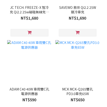
JC TECH. FREEZE-X 智冷
SAVEWO 救世 Qi2.2 25W
充 Qi2.2 25w磁吸無線充電
競冷車充
器 製冷無線充電器
NT$1,680
NT$1,690
ADAM C40 40W 車用雙C孔
MCK MCK-Q265雙孔
電源供應器
PD3.0車充65W
NT$590
NT$650