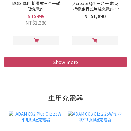
MOIS 摩世 折疊式三合一磁
j5create Qi2 三合一 磁吸
吸充電座
折疊旅行式無線充電座 -
JUPW3515
NT$999
NT$1,890
NT$1,380
Show more
車用充電器