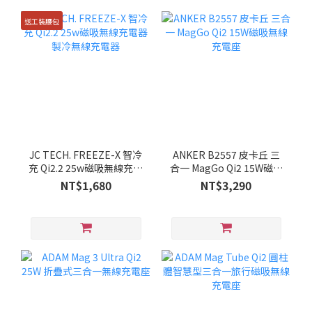
送工裝腰包
JC TECH. FREEZE-X 智冷
ANKER B2557 皮卡丘 三
充 Qi2.2 25w磁吸無線充電
合一 MagGo Qi2 15W磁吸
器 製冷無線充電器
無線充電座
NT$1,680
NT$3,290