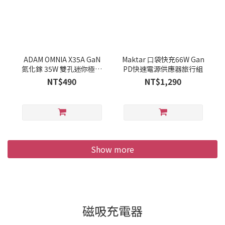
ADAM OMNIA X35A GaN
Maktar ⼝袋快充66W Gan
氮化鎵 35W 雙孔迷你極速
PD快速電源供應器旅行組
充電器
NT$490
NT$1,290
Show more
磁吸充電器