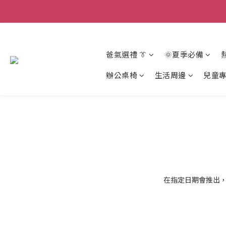
爸氣選禮 👔
🌞夏季必備
辦公桌椅
生活周邊
兒童
在指定日期會推出，