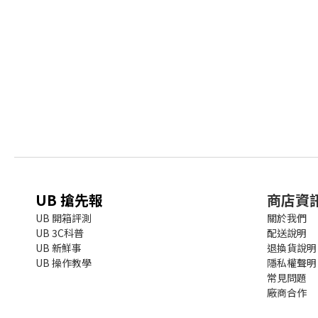
UB 搶先報
商店資
UB 開箱評測
關於我們
UB 3C科普
配送說明
UB 新鮮事
退換貨說明
UB 操作教學
隱私權聲明
常見問題
廠商合作