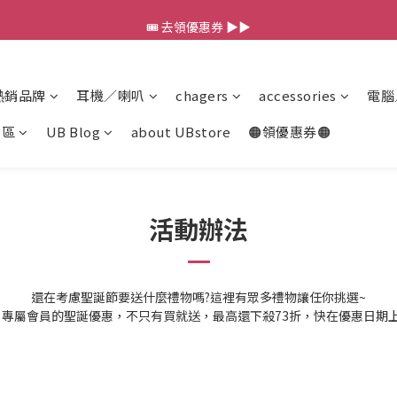
💰新會員送 $88 購物金
🎟️ 去領優惠券 ▶▶
💰新會員送 $88 購物金
熱銷品牌
耳機／喇叭
chagers
accessories
電腦
專區
UB Blog
about UBstore
🟠領優惠券🟠
活動辦法
還在考慮聖誕節要送什麼禮物嗎?這裡有眾多禮物讓任你挑選~
專屬會員的聖誕優惠，不只有買就送，最高還下殺73折，快在優惠日期上