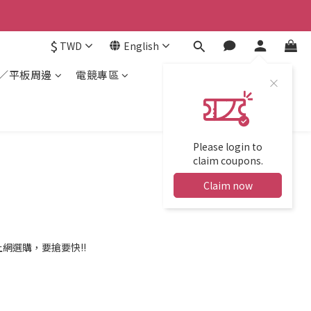
$
TWD
English
／平板周邊
電競專區
Please login to
claim coupons.
Claim now
網選購，要搶要快!!