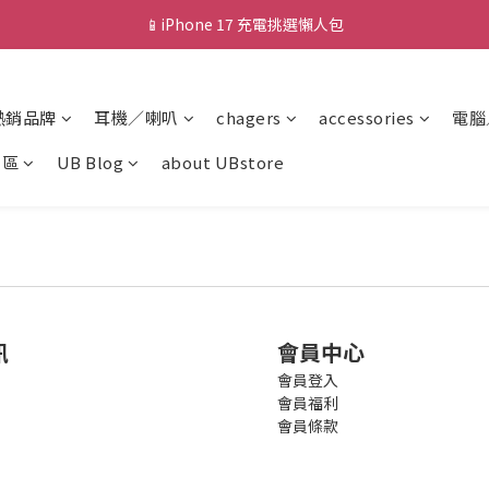
📱iPhone 17 充電挑選懶人包
💰新會員送 $88 購物金
💰新會員送 $88 購物金
熱銷品牌
耳機／喇叭
chagers
accessories
電腦
專區
UB Blog
about UBstore
訊
會員中心
會員登入
會員福利
會員條款