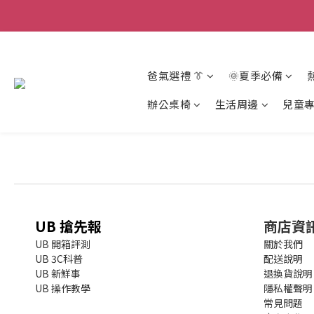
爸氣選禮 👔
🌞夏季必備
辦公桌椅
生活周邊
兒童
UB 搶先報
商店資
UB 開箱評測
關於我們
UB 3C科普
配送說明
UB 新鮮事
退換貨說明
UB 操作教學
隱私權聲明
常見問題