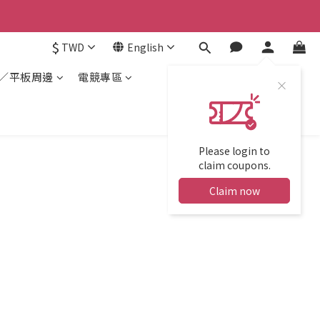
$
TWD
English
／平板周邊
電競專區
Please login to
claim coupons.
Claim now