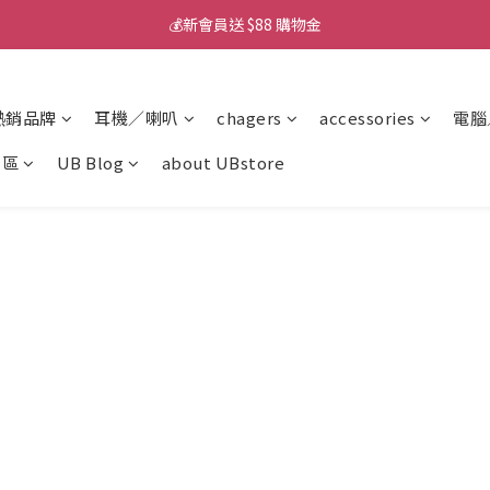
💰新會員送 $88 購物金
💰新會員送 $88 購物金
📱iPhone 17 充電挑選懶人包
熱銷品牌
耳機／喇叭
chagers
accessories
電腦
💰新會員送 $88 購物金
專區
UB Blog
about UBstore