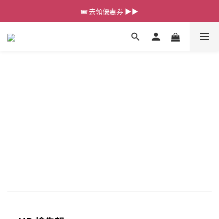
💰新會員送 $88 購物金
🎟️ 去領優惠券 ▶▶
💰新會員送 $88 購物金