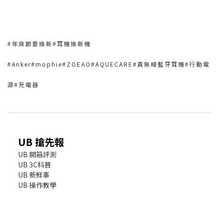
#年貨節要換新#耳機換新機
#Anker#mophie#ZOEAO#AQUECARE#真無線藍牙耳機#行動電
源#充電器
UB 搶先報
UB 開箱評測
UB 3C科普
UB 新鮮事
UB 操作教學