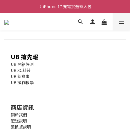
📱iPhone 17 充電挑選懶人包
💰新會員送 $88 購物金
🎟️ 去領優惠券 ▶▶
💰新會員送 $88 購物金
UB 搶先報
UB 開箱評測
UB 3C科普
UB 新鮮事
UB 操作教學
商店資訊
關於我們
配送說明
退換貨說明