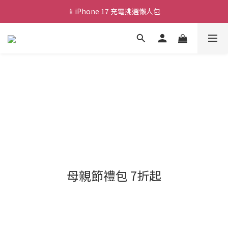
📱iPhone 17 充電挑選懶人包
💰新會員送 $88 購物金
🎟️ 去領優惠券 ▶▶
💰新會員送 $88 購物金
母親節禮包 7折起