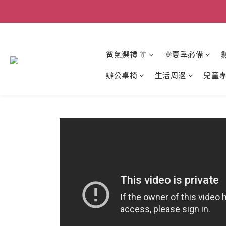
爸氣選禮 👔
🌞夏季必備
辦公桌椅
生活周邊
兒童