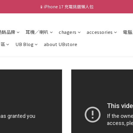
📱iPhone 17 充電挑選懶人包
💰新會員送 $88 購物金
💰新會員送 $88 購物金
熱銷品牌
耳機／喇叭
chagers
accessories
電腦
專區
UB Blog
about UBstore