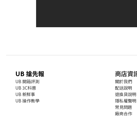
UB 搶先報
商店資
UB 開箱評測
關於我們
UB 3C科普
配送說明
UB 新鮮事
退換貨說明
UB 操作教學
隱私權聲明
常見問題
廠商合作