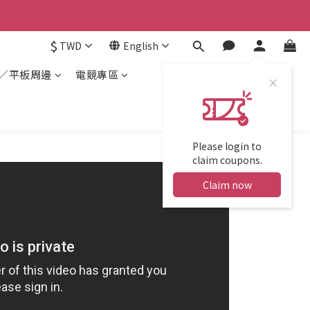
$
TWD
English
／平板周邊
電競專區
Please login to
claim coupons.
Claim now