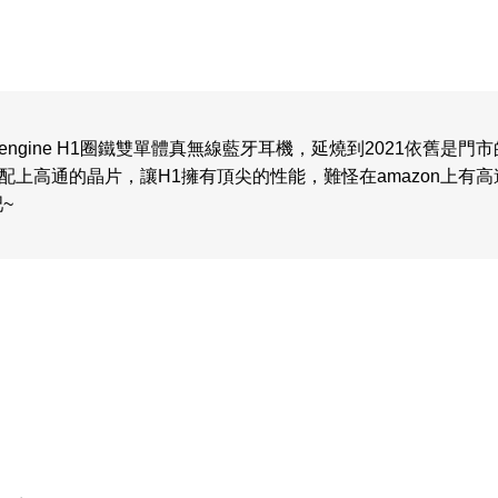
–Truengine H1圈鐵雙單體真無線藍牙耳機，延燒到2021依舊是
上高通的晶片，讓H1擁有頂尖的性能，難怪在amazon上有高達
~