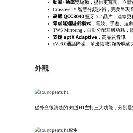
動圈+動鐵
雙驅動，提供更寬闊、立體
Crossover™ 智慧分頻技術，完美呈
高通 QCC3040
藍牙 5.2 晶片，連線
零感延遲遊戲模式
，電競、手遊、追
TWS Mirroring，自動分配耳機功耗
支援 aptX Adaptive
，高品質音訊
cVc8.0通話降噪，單邊搭載2顆降噪
外觀
從外盒很清楚的 知道H1主打三大功能，分別是