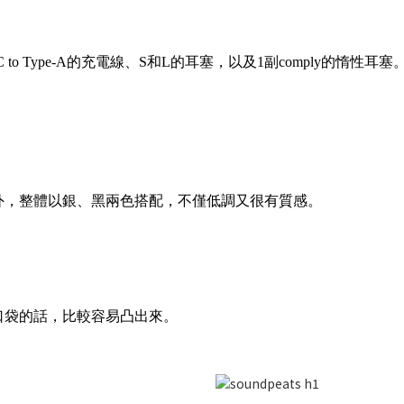
o Type-A的充電線、S和L的耳塞，以及1副comply的惰性耳塞
外，整體以銀、黑兩色搭配，不僅低調又很有質感。
口袋的話，比較容易凸出來。