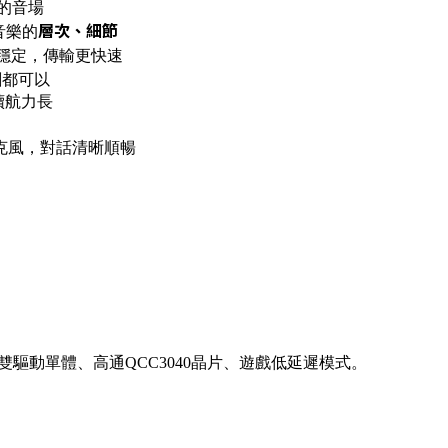
的音場
層次、細節
現音樂的
更穩定，傳輸更快速
劇都可以
，續航力長
麥克風，對話清晰順暢
雙驅動單體、高通QCC3040晶片、遊戲低延遲模式。