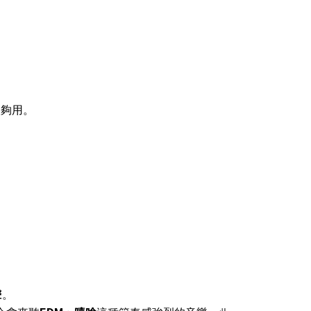
很夠用。
聲
。