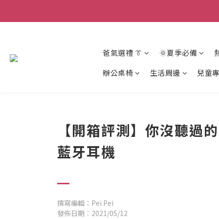
爸氣選禮 👔
🌞夏季必備
辦公桌椅
生活周邊
兒童
【開箱評測】你沒聽過的重低音
藍牙耳機
撰寫編輯：Pei Pei
發佈日期：2021/05/12