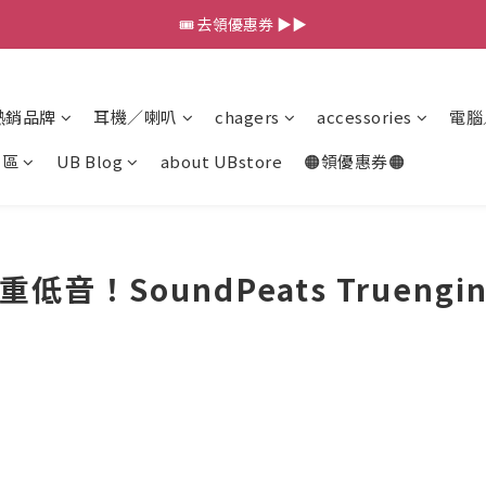
💰新會員送 $88 購物金
🎟️ 去領優惠券 ▶▶
💰新會員送 $88 購物金
熱銷品牌
耳機／喇叭
chagers
accessories
電腦
專區
UB Blog
about UBstore
🟠領優惠券🟠
！SoundPeats Truengi