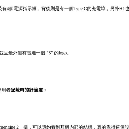
有4個電源指示燈，背後則是有一個Type C的充電埠，另外H1
外側有雷雕一個 "S" 的logo。
配戴時的舒適度。
使用者
ruengine 2一樣，可以隱約看到耳機內部的結構，真的覺得這