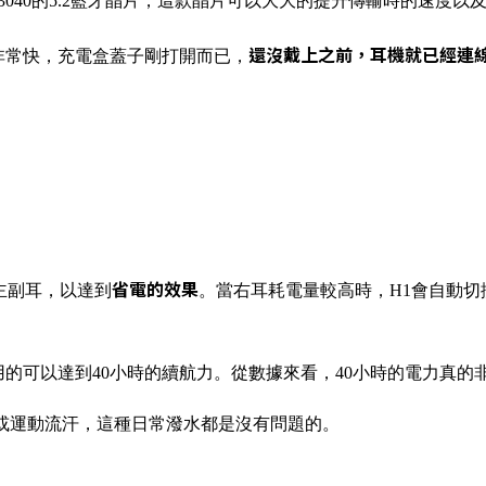
片是高通QCC3040的5.2藍牙晶片，這款晶片可以大大的提升傳輸時的速
還沒戴上之前，耳機就已經連
非常快，充電盒蓋子剛打開而已，
省電的效果
主副耳，以達到
。當右耳耗電量較高時，H1會自動
用的可以達到40小時的續航力。從數據來看，40小時的電力真的
以下雨天或運動流汗，這種日常潑水都是沒有問題的。