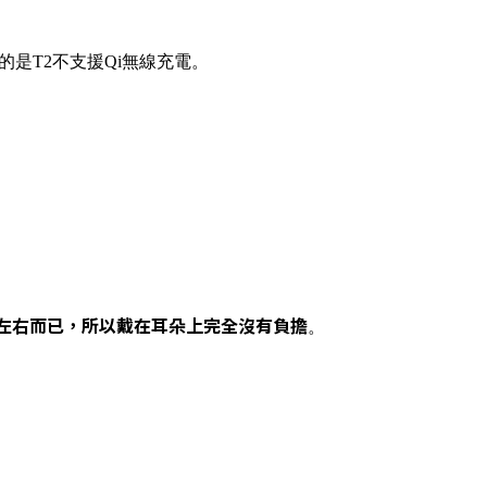
的是T2不支援Qi無線充電。
g左右而已，所以戴在耳朵上完全沒有負擔
。