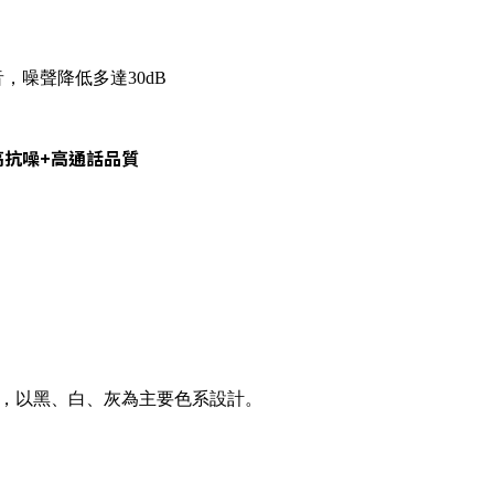
，噪聲降低多達30dB
高抗噪+高通話品質
作風，以黑、白、灰為主要色系設計。