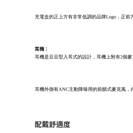
充電盒的正上方有非常低調的品牌Logo，正前方
耳機：
耳機是豆豆型入耳式的設計，耳機上附有2個麥
耳機外側有ANC主動降噪用的前饋式麥克風，
配戴舒適度