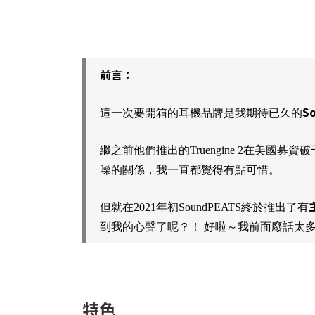
前言：
S
這一次要開箱的耳機品牌是我期待已久的
繼之前他們推出的Truengine 2在美國募
噪的關係，我一直都覺得有點可惜。
但就在2021年初SoundPEATS終於推出了有
到我的心聲了呢？！ 好啦～我前面廢話太
特色