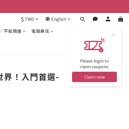
$
TWD
English
／平板周邊
電競專區
Please login to
claim coupons.
世界！入門首選-
Claim now