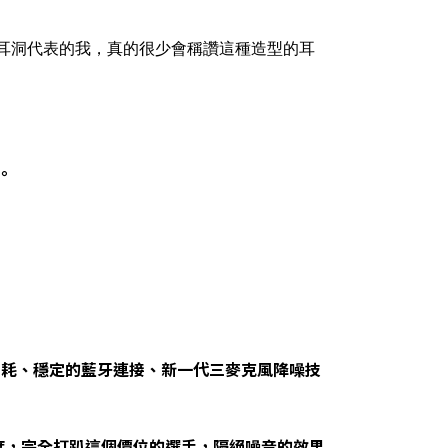
耳洞代表的我，真的很少會稱讚這種造型的耳
。
低功耗、穩定的藍牙連接、新一代三麥克風降噪技
度，完全打趴這個價位的選手，隔絕噪音的效果