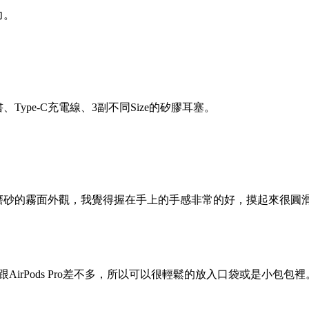
力。
ype-C充電線、3副不同Size的矽膠耳塞。
磨砂的霧面外觀，我覺得握在手上的手感非常的好，摸起來很圓
大小跟AirPods Pro差不多，所以可以很輕鬆的放入口袋或是小包包裡