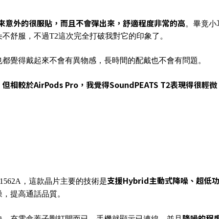
來意外的很服貼，而且不會彈出來，舒適程度非常的高
。畢竟小
不舒服，不過T2這次完全打破我對它的印象了。
也都覺得戴起來不會有異物感，長時間的配戴也不會有問題。
AirPods Pro，我覺得SoundPEATS T2表現得很輕微
支援Hybrid主動式降噪、超
AB1562A，這款晶片主要的技術是
噪，提高通話品質。
降噪的程
快，充電盒蓋子剛打開而已，手機就顯示已連線，並且