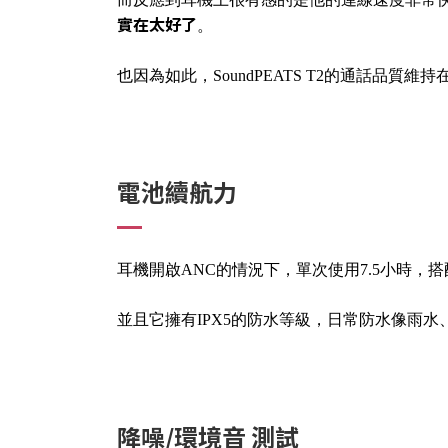
實在太好了
。
也因為如此，SoundPEATS T2的通話品質維
電池續航力
耳機開啟ANC的情況下，單次使用7.5小時，
並且它擁有IPX5的防水等級，日常防水像雨水
降噪/環境音 測試