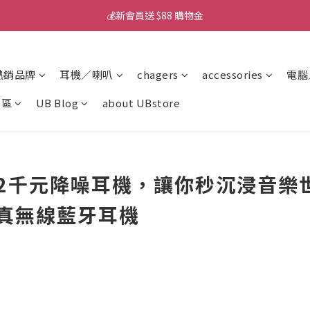
💰新會員送 $88 購物金
💰新會員送 $88 購物金
📱iPhone 17 充電挑選懶人包
熱銷品牌
耳機／喇叭
chagers
accessories
電腦
💰新會員送 $88 購物金
專區
UB Blog
about UBstore
強2千元降噪耳機，讓你秒沉浸音樂
NC 真無線藍牙耳機