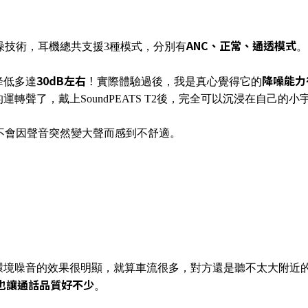
ANC、正常、通透模式
NC主動降噪技術，耳機總共支援3種模式，分別有
。
30dB左右
！
降噪能力
降低多達
實際體驗過後，我是真心覺得它的
聲了，戴上SoundPEATS T2後，完全可以沉浸在自己的小
不會因聲音突然變大聲而感到不舒適。
環境噪音的效果很明顯，就算車流很多，對方還是聽不太大附近
也讓通話品質好不少
。