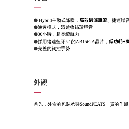
高效過濾車流
●
Hybrid主動式降噪，
、捷運噪音
●
通透模式，清楚收錄環境音
●
30小時，超長續航力
低功耗+
●
採用絡達藍牙5.1的AB1562A晶片，
●
完整的觸控手勢
外觀
首先，外盒的包裝承襲SoundPEATS一貫的