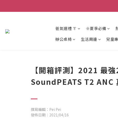
爸氣選禮 👔
🌞夏季必備
辦公桌椅
生活周邊
兒童
【開箱評測】2021 最
SoundPEATS T2 A
撰寫編輯：Pei Pei
發佈日期：2021/04/16