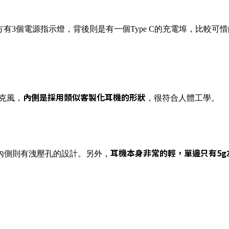
有3個電源指示燈，背後則是有一個Type C的充電埠，比較可惜
內側是採用類似客製化耳機的形狀
克風，
，很符合人體工學。
耳機本身非常的輕，單邊只有5
內側則有洩壓孔的設計。另外，