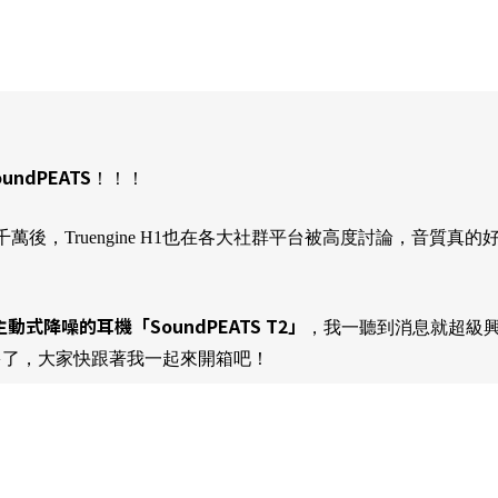
oundPEATS
！！！
資破千萬後，Truengine H1也在各大社群平台被高度討論，音
主動式降噪的耳機「SoundPEATS T2」
，我一聽到消息就超級興奮
多了，大家快跟著我一起來開箱吧！