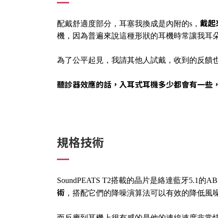
戴起
配戴舒適度部分，耳塞我換成是內附的s，
機，因為普遍來說這種形狀的耳機時常讓我耳朵
為了公平起見，我請其他人試戴，收到的反饋
聽診器效應的話，入耳式耳機多少都會有一些，但相較於
規格技術
SoundPEATS T2搭載的晶片是絡達藍牙5.1的
術
，搭配它們的降噪演算法可以有效的降低風
而反應到耳機上很有感的是他的連線速度非常