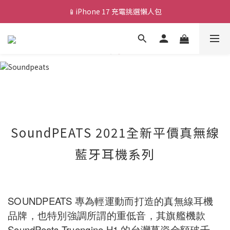
📱iPhone 17 充電挑選懶人包
💰新會員送 $88 購物金
🎟️ 去領優惠券 ▶▶
💰新會員送 $88 購物金
SoundPEATS 2021全新平價真無線
藍牙耳機系列
SOUNDPEATS 專為輕運動而打造的真無線耳機
品牌，也特別強調所謂的重低音，其旗艦機款
SoundPeats Truengine H1 的台灣募資金額破千