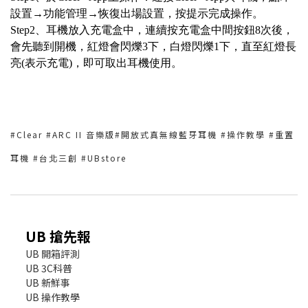
設置→功能管理→恢復出場設置，按提示完成操作。
Step2、耳機放入充電盒中，連續按充電盒中間按鈕8次後，
會先聽到開機，紅燈會閃爍3下，白燈閃爍1下，直至紅燈長
亮(表示充電)，即可取出耳機使用。
#Clear #ARC II 音樂版#開放式真無線藍牙耳機 #操作教學 #重置
耳機 #台北三創 #UBstore
UB 搶先報
UB 開箱評測
UB 3C科普
UB 新鮮事
UB 操作教學