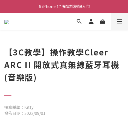
📱iPhone 17 充電挑選懶人包
💰新會員送 $88 購物金
🎟️ 去領優惠券 ▶▶
💰新會員送 $88 購物金
【3C教學】操作教學Cleer
ARC II 開放式真無線藍牙耳機
(音樂版)
撰寫編輯：Kitty
發佈日期：2022/09/01