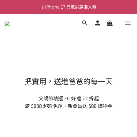
📱iPhone 17 充電挑選懶人包
💰新會員送 $88 購物金
🎟️ 去領優惠券 ▶▶
💰新會員送 $88 購物金
把實用，送進爸爸的每一天
父親節精選 3C 好禮 72 折起
滿 $888 超取免運・新會員送 $88 購物金