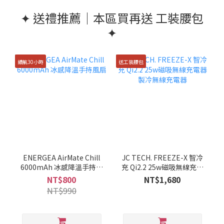
✦ 送禮推薦｜本區買再送 工裝腰包
✦
續航30小時
送工裝腰包
ENERGEA AirMate Chill
JC TECH. FREEZE-X 智冷
6000mAh 冰感降溫手持風
充 Qi2.2 25w磁吸無線充電
扇
器 製冷無線充電器
NT$800
NT$1,680
NT$990