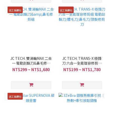
送工裝腰包
送工裝腰包
JC TECH. 雙渦輪MAX 二合
JC TECH. TRANS-X 極鋒
一 電動刮鬍刀&鼻毛修剪
刀 六合一全能理容修剪組
組
電動刮鬍刀/體毛刀/鼻毛
NT$299 ~ NT$1,680
NT$199 ~ NT$1,780
刀/頭髮修剪刀
送工裝腰包