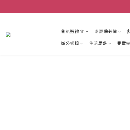
爸氣選禮 👔
🌞夏季必備
辦公桌椅
生活周邊
兒童