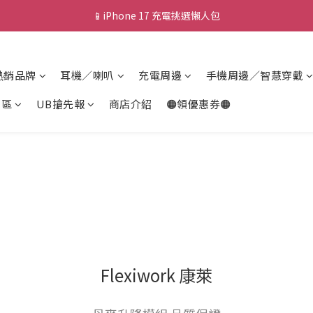
📱iPhone 17 充電挑選懶人包
💰新會員送 $88 購物金
🎟️ 去領優惠券 ▶▶
熱銷品牌
耳機／喇叭
充電周邊
手機周邊／智慧穿戴
💰新會員送 $88 購物金
專區
UB搶先報
商店介紹
🟠領優惠券🟠
Flexiwork 康萊