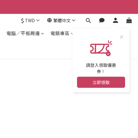
$
TWD
繁體中文
電腦／平板周邊
電競專區
請登入領取優惠
券！
立即領取