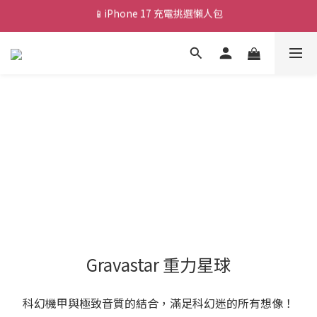
💰新會員送 $88 購物金
🎟️ 去領優惠券 ▶▶
💰新會員送 $88 購物金
Gravastar 重力星球
科幻機甲與極致音質的結合，滿足科幻迷的所有想像！