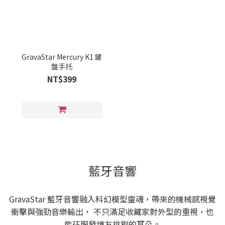
GravaStar Mercury K1 鍵
盤手托
NT$399
藍牙音響
GravaStar 藍牙音響融入科幻模型靈魂，帶來的機械感視覺
衝擊與強勁音樂輸出， 不只滿足收藏家對外型的重視，也
能征服發燒友挑剔的耳朵。