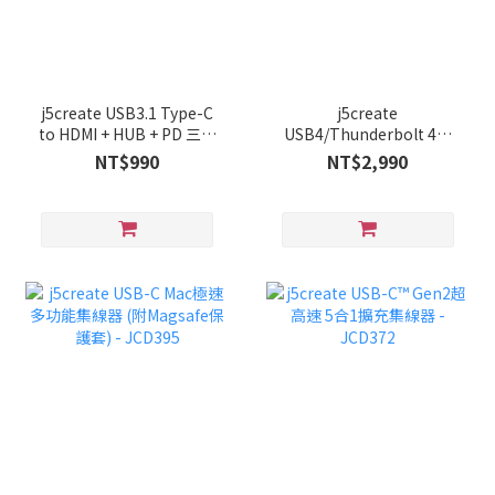
j5create USB3.1 Type-C
j5create
to HDMI + HUB + PD 三合
USB4/Thunderbolt 4雙
一螢幕4K顯示轉接器-
螢幕4K極速Gen2多功能集
NT$990
NT$2,990
JCA379
線器– JCD401