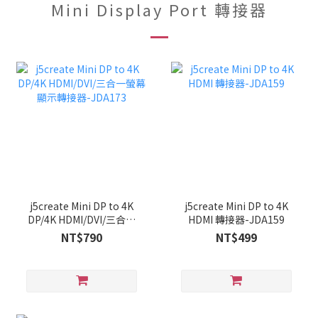
Mini Display Port 轉接器
j5create Mini DP to 4K
j5create Mini DP to 4K
DP/4K HDMI/DVI/三合一
HDMI 轉接器-JDA159
螢幕顯示轉接器-JDA173
NT$790
NT$499