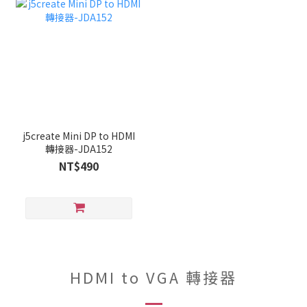
j5create Mini DP to HDMI
轉接器-JDA152
NT$490
HDMI to VGA 轉接器