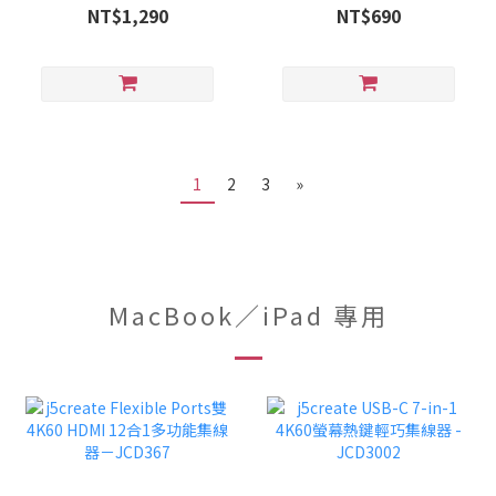
JUE130
NT$1,290
NT$690
1
2
3
»
MacBook／iPad 專用