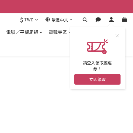
$
TWD
繁體中文
電腦／平板周邊
電競專區
請登入領取優惠
券！
立即領取