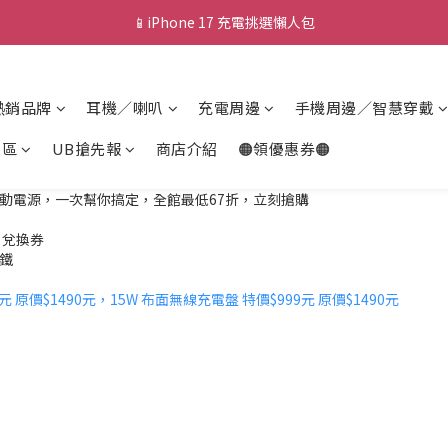
📱iPhone 17 充電挑選懶人包
💰新會員送 $88 購物金
🎟️ 去領優惠券 ▶▶
熱銷品牌
耳機／喇叭
充電周邊
手機周邊／智慧穿戴
💰新會員送 $88 購物金
專區
UB搶先報
商店介紹
🟠領優惠券🟠