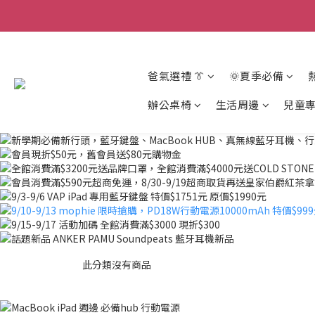
爸氣選禮 👔
🌞夏季必備
辦公桌椅
生活周邊
兒童
此分類沒有商品