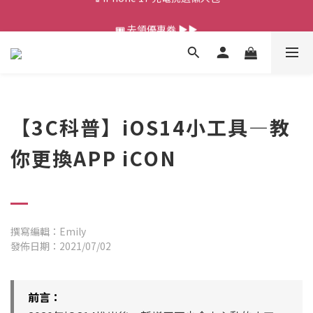
💰新會員送 $88 購物金
🎟️ 去領優惠券 ▶▶
💰新會員送 $88 購物金
【3C科普】iOS14小工具—教
你更換APP iCON
撰寫編輯：Emily
發佈日期：2021/07/02
前言：