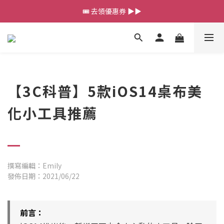
🎟️ 去領優惠券 ▶▶
💰新會員送 $88 購物金
💰新會員送 $88 購物金
【3C科普】5款iOS14桌布美
化小工具推薦
撰寫編輯：Emily
發佈日期：2021/06/22
前言：