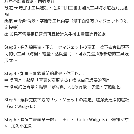
順序不影響設定，兩者差在：
設定 ➡️ 增加小工具選項，之後回到主畫面加入工具時才能看到此選
項
編集 ➡️ 編輯背景、字體等工具內容（最下面會有ウィジェットの設
定按鈕）
⚠️ 如果不需要更換背景可直接進入手機主畫面進行設定
Step3、進入編集後，下方「ウィジェットの変更」按下去會出現不
同的小工具（時間、電量、活動量...），可以先選擇想新增的工具及
形式～
Step4、如果不喜歡當前的背景，你可以......
➡️ 換圖片：點擊「写真を変更する」換成自己想要的圖片
➡️ 換成純色背景：點擊「🗑写真」>更改背景、字體、字體顏色
Step5、編輯完按下方的「ウィジェットの設定」選擇要更換的選項
（ex：Widget5）
Step6、長按主畫面某一處，「＋」>「Color Widgets」>選擇尺寸
>「加入小工具」