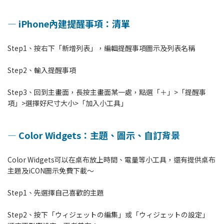
—
iPhone內建提醒事項：清單
Step1、按右下「新增列表」，編輯提醒事項圖示及列表名稱
Step2、輸入提醒事項
Step3、回到主畫面，長按主畫面某一處，點選「＋」>「提醒事
項」>選擇好尺寸大小>「加入小工具」
—
Color Widgets：主題、圖示、自訂背景
Color Widgets可以在桌布放上時間、電量等小工具，還有提供桌布
主題及iCON圖示免費下載～
Step1、先選擇自己喜歡的主題
Step2、按下「ウィジェットの編集」或「ウィジェットの設定」