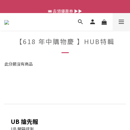
💰新會員送 $88 購物金
🎟️ 去領優惠券 ▶▶
💰新會員送 $88 購物金
【618 年中購物慶 】HUB特輯
此分類沒有商品
UB 搶先報
UB 開箱評測