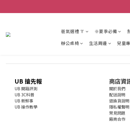
爸氣選禮 👔
🌞夏季必備
辦公桌椅
生活周邊
兒童
UB 搶先報
商店資
UB 開箱評測
關於我們
UB 3C科普
配送說明
UB 新鮮事
退換貨說明
UB 操作教學
隱私權聲明
常見問題
廠商合作