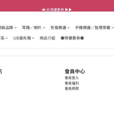
💰新會員送 $88 購物金
🎟️ 去領優惠券 ▶▶
💰新會員送 $88 購物金
熱銷品牌
耳機／喇叭
充電周邊
手機周邊／智慧穿戴
專區
UB搶先報
商店介紹
🟠領優惠券🟠
訊
會員中心
會員登入
會員福利
會員條款