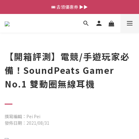
💰新會員送 $88 購物金
🎟️ 去領優惠券 ▶▶
💰新會員送 $88 購物金
【開箱評測】電競/手遊玩家必
備！SoundPeats Gamer
No.1 雙動圈無線耳機
撰寫編輯：Pei Pei
發佈日期：2021/08/31