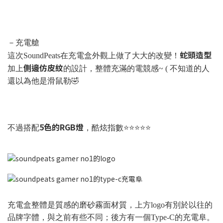
－充電艙
蛇頭造型
這次SoundPeats在充電盒外觀上做了大大的改變！
側邊仿皮紋
加上
的設計，整體充滿的電競感~ ( 不知道的人
還以為他是滑鼠勒🤣
5色的RGB燈
不過搭配
，酷炫指數⭐⭐⭐⭐⭐
充電盒整體是質感的磨砂霧面材質，上方logo有別於以往的
品牌字體，與之前有些不同；後方有一個Type-C的充電阜。