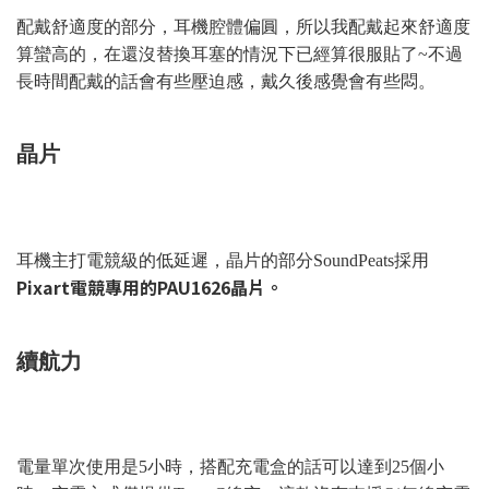
配戴舒適度的部分，耳機腔體偏圓，所以我配戴起來舒適度
算蠻高的，在還沒替換耳塞的情況下已經算很服貼了~不過
長時間配戴的話會有些壓迫感，戴久後感覺會有些悶。
晶片
耳機主打電競級的低延遲，晶片的部分SoundPeats採用
Pixart電競專用的PAU1626晶片。
續航力
電量單次使用是5小時，搭配充電盒的話可以達到25個小