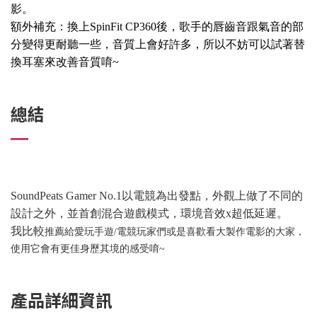
影。
額外補充：換上SpinFit CP360後，歌手的唇齒音跟氣音的部
分變得更耐聽一些，音質上會好許多，所以不妨可以試著替
換耳塞來改善音質唷~
總結
SoundPeats Gamer No.1以電競為出發點，外觀上做了不同的
設計之外，並首創混合遊戲模式，環境音效x超低延遲。
我比較
推薦給愛玩手遊/電競玩家們或是喜歡看大製作電影的大家，
使用它會有更佳身歷其境的感受唷~
產品詳細資訊