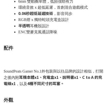
6mm 雙動圈單體，低頻強勁有力
環繞音效 x 超低延遲，首創混合遊戲模式
0.06秒超低延遲技術
，影音同步
RGB燈 x 獨特蛇頭充電盒設計
半透明
耳機殼設計
ENC雙麥克風通話降噪
配件
SoundPeats Gamer No.1外包裝與以往品牌的設計相似，打開
耳機本體x1、充電盒x1、說明書x1、C to A 的充
之後內附
電線x1
4種不同尺寸的耳塞。
，以及
外觀