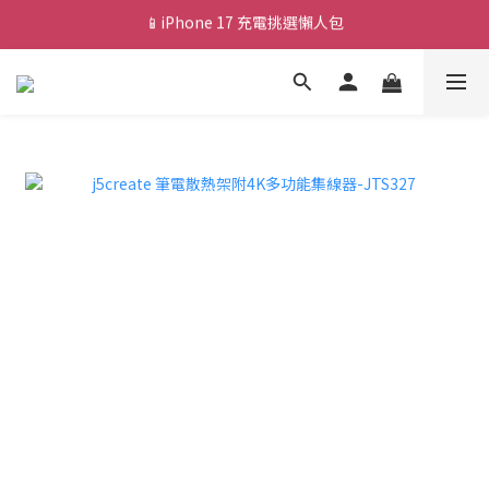
📱iPhone 17 充電挑選懶人包
💰新會員送 $88 購物金
🎟️ 去領優惠券 ▶▶
💰新會員送 $88 購物金